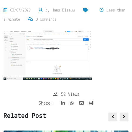
03/07/2023
by
Hans Blaauw
Less than
a minute
0
Comments
52
Views
Share
Print
Share :
via
Related Post
Email