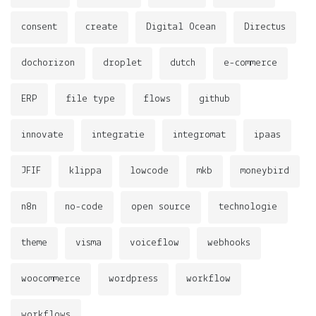
consent
create
Digital Ocean
Directus
dochorizon
droplet
dutch
e-commerce
ERP
file type
flows
github
innovate
integratie
integromat
ipaas
JFIF
klippa
lowcode
mkb
moneybird
n8n
no-code
open source
technologie
theme
visma
voiceflow
webhooks
woocommerce
wordpress
workflow
workflows