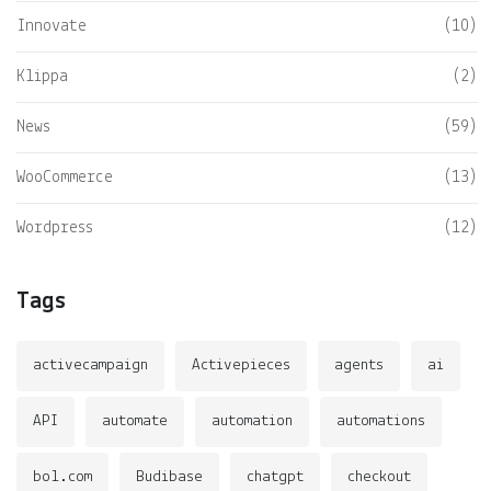
Innovate
(10)
Klippa
(2)
News
(59)
WooCommerce
(13)
Wordpress
(12)
Tags
activecampaign
Activepieces
agents
ai
API
automate
automation
automations
bol.com
Budibase
chatgpt
checkout