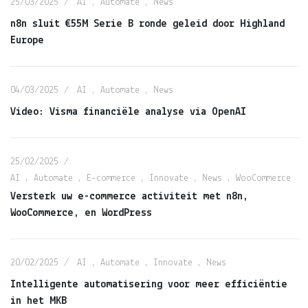
25/03/2025
AI
,
Automate
,
News
n8n sluit €55M Serie B ronde geleid door Highland
Europe
04/03/2025
AI
,
Automate
,
News
Video: Visma financiële analyse via OpenAI
25/02/2025
AI
,
Automate
,
E-commerce
,
Innovate
,
News
,
WooCommerce
Versterk uw e-commerce activiteit met n8n,
WooCommerce, en WordPress
20/02/2025
AI
,
Automate
,
Innovate
,
News
Intelligente automatisering voor meer efficiëntie
in het MKB