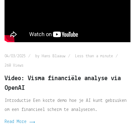
04/03/2025
by
Hans Blaauw
Less than a minute
268
Views
Video: Visma financiële analyse via
OpenAI
Introductie Een korte demo hoe je AI kunt gebruiken
om een financieel scherm te analyseren.
Read More