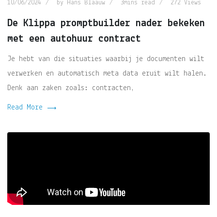
10/06/2024
by
Hans Blaauw
3mins read
272
Views
De Klippa promptbuilder nader bekeken
met een autohuur contract
Je hebt van die situaties waarbij je documenten wilt
verwerken en automatisch meta data eruit wilt halen.
Denk aan zaken zoals: contracten,
Read More