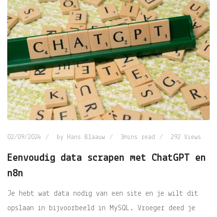
02/09/2024
by
Hans Blaauw
3mins read
292
Views
Eenvoudig data scrapen met ChatGPT en
n8n
Je hebt wat data nodig van een site en je wilt dit
opslaan in bijvoorbeeld in MySQL. Vroeger deed je