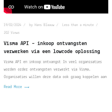
19/02/2024
by
Hans Blaauw
Less than a minute
202
Views
Visma API – inkoop ontvangsten
verwerken via een lowcode oplossing
Visma API en inkoop ontvangst In veel organisaties
worden order ontvangsten verwerkt via Visma.
Organisaties willen deze data ook graag koppelen aan
Read More