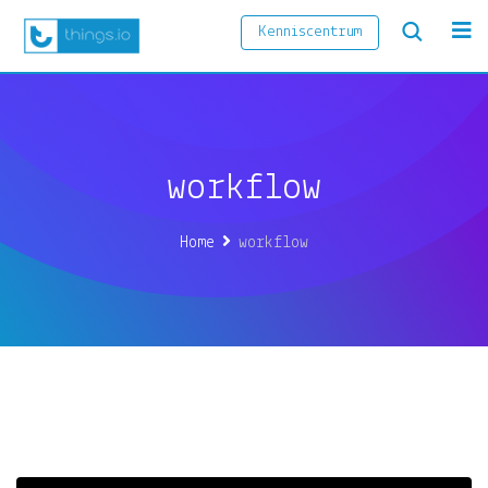
Kenniscentrum
workflow
Home
workflow