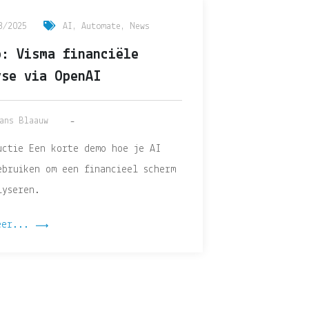
3/2025
AI
,
Automate
,
News
o: Visma financiële
yse via OpenAI
ans Blaauw
uctie Een korte demo hoe je AI
ebruiken om een financieel scherm
lyseren.
eer...