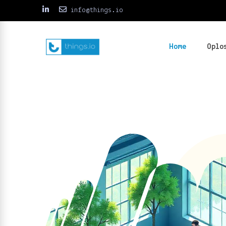
info@things.io
Home
Oplo