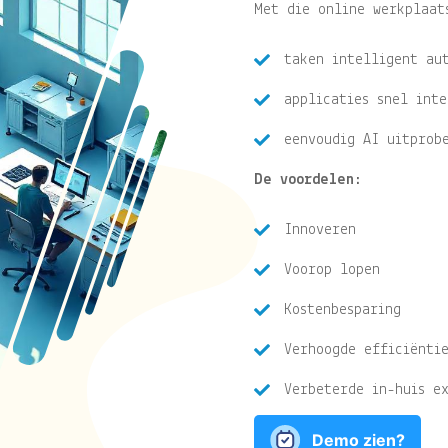
Met die online werkplaat
taken intelligent au
applicaties snel int
eenvoudig AI uitprob
De voordelen:
Innoveren
Voorop lopen
Kostenbesparing
Verhoogde efficiënti
Verbeterde in-huis e
Demo zien?