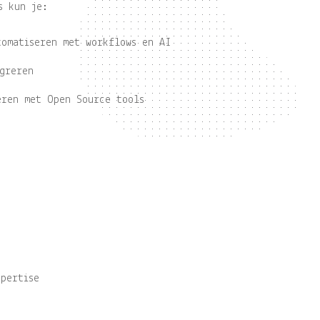
s kun je:
tomatiseren met workflows en AI
egreren
eren met Open Source tools
e
xpertise