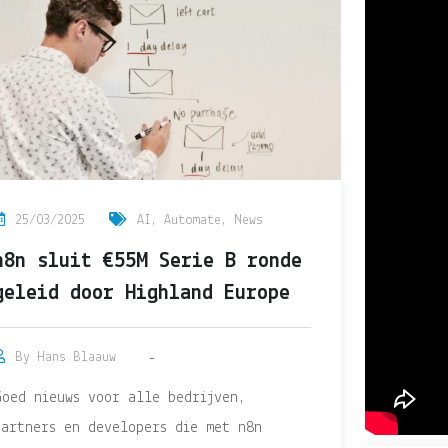
25/03/2025
AI
,
Automate
,
News
n8n sluit €55M Serie B ronde
geleid door Highland Europe
By
Hans Blaauw
Goed nieuws voor alle bedrijven,
partners en developers die met n8n