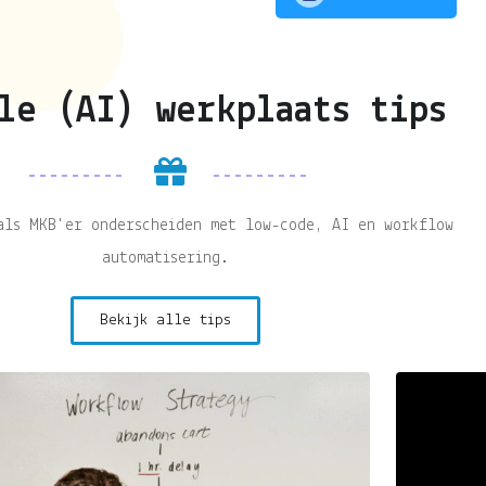
le (AI) werkplaats tips
als MKB'er onderscheiden met low-code, AI en workflow
automatisering.
Bekijk alle tips