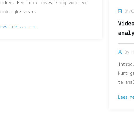
werken. Een mooie investering voor een
04/0
duidelijke visie.
Vide
Lees meer...
anal
By
H
Introd
kunt g
te ana
Lees m