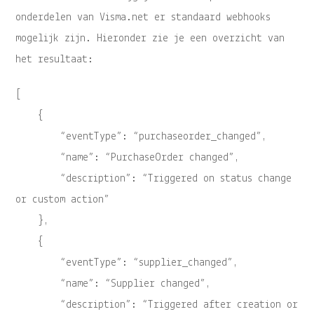
onderdelen van Visma.net er standaard webhooks
mogelijk zijn. Hieronder zie je een overzicht van
het resultaat:
[
{
“eventType”: “purchaseorder_changed”,
“name”: “PurchaseOrder changed”,
“description”: “Triggered on status change
or custom action”
},
{
“eventType”: “supplier_changed”,
“name”: “Supplier changed”,
“description”: “Triggered after creation or