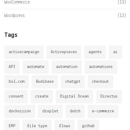
WooCommerce
(13)
Wordpress
(12)
Tags
activecampaign
Activepieces
agents
ai
API
automate
automation
automations
bol.com
Budibase
chatgpt
checkout
consent
create
Digital Ocean
Directus
dochorizon
droplet
dutch
e-commerce
ERP
file type
flows
github