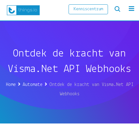
Kenniscentrum
Ontdek de kracht van
Visma.Net API Webhooks
Home
Automate
Ontdek de kracht van Visma.Net API
Webhooks