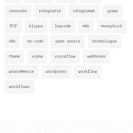
innovate
integratie
integromat
ipaas
JFIF
klippa
lowcode
mkb
moneybird
n8n
no-code
open source
technologie
theme
visma
voiceflow
webhooks
woocommerce
wordpress
workflow
workflows