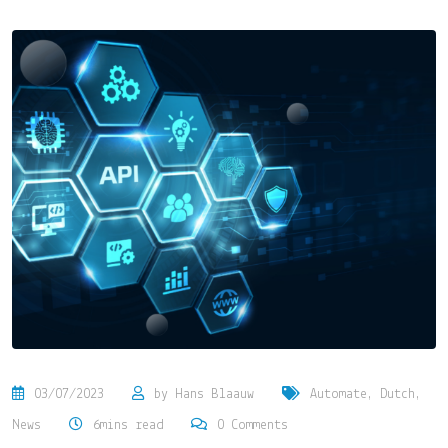
03/07/2023
by
Hans Blaauw
Automate
,
Dutch
,
News
6mins read
0
Comments