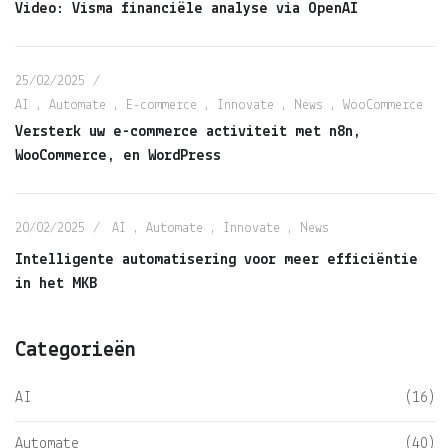
Video: Visma financiële analyse via OpenAI
25/02/2025
AI
,
Automate
,
E-commerce
,
Innovate
,
News
,
WooCommerce
Versterk uw e-commerce activiteit met n8n,
WooCommerce, en WordPress
20/02/2025
AI
,
Automate
,
Innovate
,
News
Intelligente automatisering voor meer efficiëntie
in het MKB
Categorieën
AI
(16)
Automate
(40)