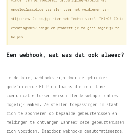
vinden van bijvoorbeeld dropshipping-experts met
ongeloofwaardige verhalen over het verdienen van
miljoenen. Je krijgt hier het "echte werk". THINGS IO is
ervaringsdeskundige en probeert je zo goed mogelijk te
helpen.
Een webhook, wat was dat ook alweer?
In de kern,
webhooks
zijn door de gebruiker
gedefinieerde HTTP-callbacks die real-time
communicatie tussen verschillende webapplicaties
mogelijk maken. Ze stellen toepassingen in staat
zich te abonneren op bepaalde gebeurtenissen en
meldingen te ontvangen wanneer deze gebeurtenissen
zich voordoen. Daardoor
webhooks
geautomatiseerde,