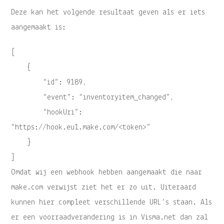
Deze kan het volgende resultaat geven als er iets
aangemaakt is:
[
{
“id”: 9189,
“event”: “inventoryitem_changed”,
“hookUri”:
“https://hook.eu1.make.com/<token>”
}
]
Omdat wij een webhook hebben aangemaakt die naar
make.com verwijst ziet het er zo uit. Uiteraard
kunnen hier compleet verschillende URL’s staan. Als
er een voorraadverandering is in Visma.net dan zal