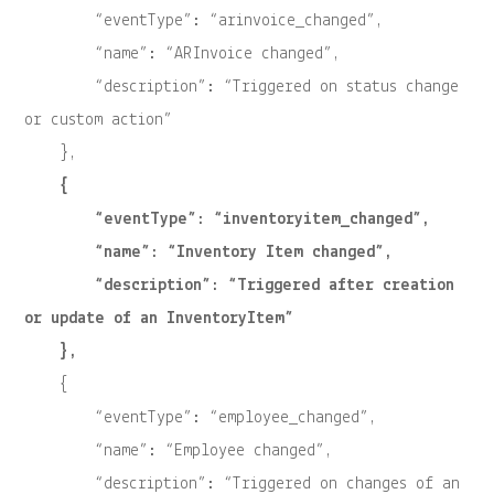
“eventType”: “arinvoice_changed”,
“name”: “ARInvoice changed”,
“description”: “Triggered on status change
or custom action”
},
{
“eventType”: “inventoryitem_changed”,
“name”: “Inventory Item changed”,
“description”: “Triggered after creation
or update of an InventoryItem”
},
{
“eventType”: “employee_changed”,
“name”: “Employee changed”,
“description”: “Triggered on changes of an