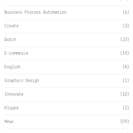
Business Process Automation
(6)
Create
(3)
Dutch
(23)
E-commerce
(19)
English
(8)
Graphics Design
(1)
Innovate
(10)
Klippa
(2)
News
(59)