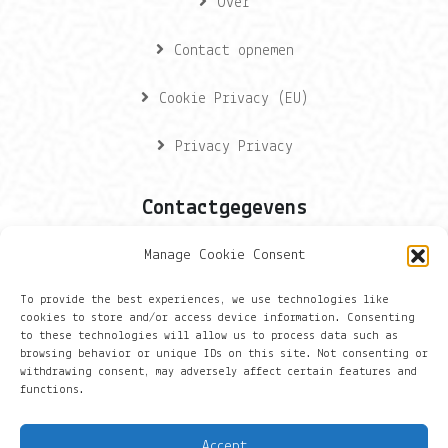
Over
Contact opnemen
Cookie Privacy (EU)
Privacy Privacy
Contactgegevens
Manage Cookie Consent
Onze gegevens
To provide the best experiences, we use technologies like
Groningen
cookies to store and/or access device information. Consenting
to these technologies will allow us to process data such as
browsing behavior or unique IDs on this site. Not consenting or
+316 430 44 656
withdrawing consent, may adversely affect certain features and
functions.
hans@things.io
Accept