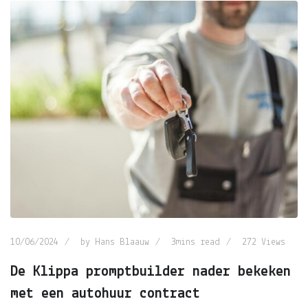
10/06/2024
by
Hans Blaauw
3mins read
272
Views
De Klippa promptbuilder nader bekeken
met een autohuur contract