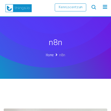
Kenniscentrum
n8n
Home
n8n