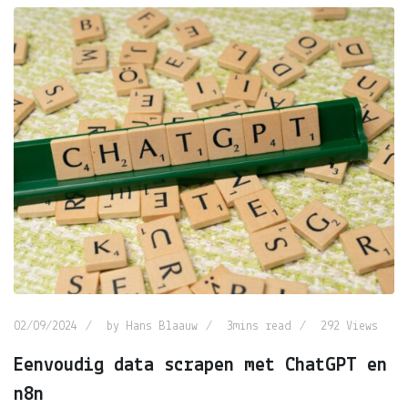
02/09/2024
by
Hans Blaauw
3mins read
292
Views
Eenvoudig data scrapen met ChatGPT en
n8n