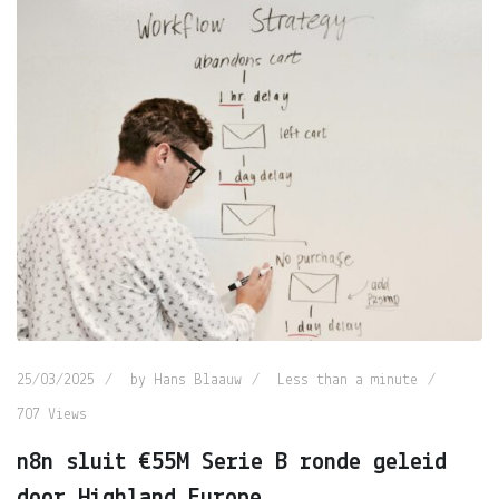
25/03/2025
by
Hans Blaauw
Less than a minute
707
Views
n8n sluit €55M Serie B ronde geleid
door Highland Europe