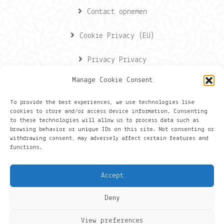
Contact opnemen
Cookie Privacy (EU)
Privacy Privacy
Manage Cookie Consent
Contactgegevens
To provide the best experiences, we use technologies like
cookies to store and/or access device information. Consenting
Onze gegevens
to these technologies will allow us to process data such as
browsing behavior or unique IDs on this site. Not consenting or
withdrawing consent, may adversely affect certain features and
Groningen
functions.
+316 430 44 656
Accept
hans@things.io
Deny
View preferences