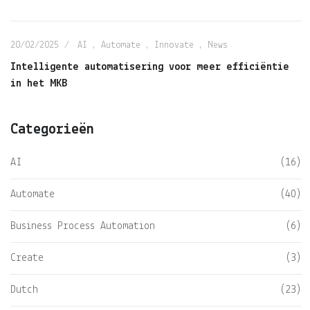
20/02/2025
AI
,
Automate
,
Innovate
,
News
Intelligente automatisering voor meer efficiëntie
in het MKB
Categorieën
AI
(16)
Automate
(40)
Business Process Automation
(6)
Create
(3)
Dutch
(23)