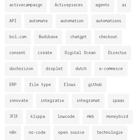
activecampaign
Activepieces
agents
ai
API
automate
automation
automations
bol.com
Budibase
chatgpt
checkout
consent
create
Digital Ocean
Directus
dochorizon
droplet
dutch
e-commerce
ERP
file type
flows
github
innovate
integratie
integromat
ipaas
JFIF
klippa
lowcode
mkb
moneybird
n8n
no-code
open source
technologie