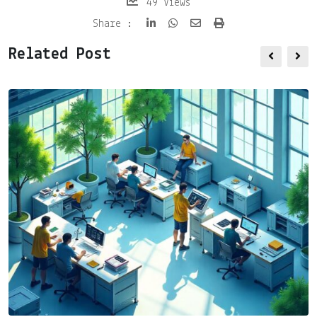
49
Views
Share
Print
Share :
via
Related Post
Email