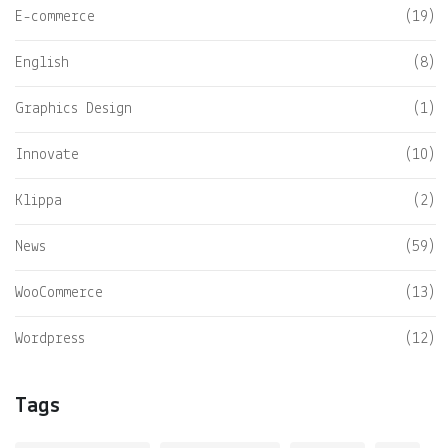
E-commerce
(19)
English
(8)
Graphics Design
(1)
Innovate
(10)
Klippa
(2)
News
(59)
WooCommerce
(13)
Wordpress
(12)
Tags