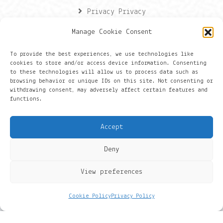
Privacy Privacy
Manage Cookie Consent
Contactgegevens
To provide the best experiences, we use technologies like
cookies to store and/or access device information. Consenting
Onze gegevens
to these technologies will allow us to process data such as
browsing behavior or unique IDs on this site. Not consenting or
withdrawing consent, may adversely affect certain features and
Groningen
functions.
+316 430 44 656
Accept
hans@things.io
Deny
View preferences
Cookie Policy
Privacy Policy
© 2022 BlueNow. THINGS IO is een handelsnaam van
BlueNow.