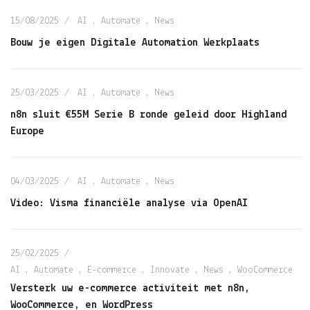
15/08/2025
AI
,
Automate
,
News
Bouw je eigen Digitale Automation Werkplaats
25/03/2025
AI
,
Automate
,
News
n8n sluit €55M Serie B ronde geleid door Highland
Europe
04/03/2025
AI
,
Automate
,
News
Video: Visma financiële analyse via OpenAI
25/02/2025
AI
,
Automate
,
E-commerce
,
Innovate
,
News
,
WooCommerce
Versterk uw e-commerce activiteit met n8n,
WooCommerce, en WordPress