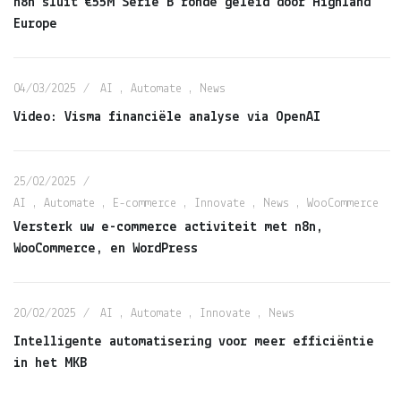
n8n sluit €55M Serie B ronde geleid door Highland
Europe
04/03/2025
AI
,
Automate
,
News
Video: Visma financiële analyse via OpenAI
25/02/2025
AI
,
Automate
,
E-commerce
,
Innovate
,
News
,
WooCommerce
Versterk uw e-commerce activiteit met n8n,
WooCommerce, en WordPress
20/02/2025
AI
,
Automate
,
Innovate
,
News
Intelligente automatisering voor meer efficiëntie
in het MKB