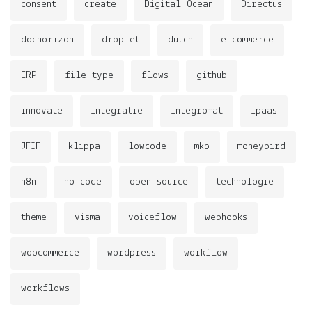
consent
create
Digital Ocean
Directus
dochorizon
droplet
dutch
e-commerce
ERP
file type
flows
github
innovate
integratie
integromat
ipaas
JFIF
klippa
lowcode
mkb
moneybird
n8n
no-code
open source
technologie
theme
visma
voiceflow
webhooks
woocommerce
wordpress
workflow
workflows