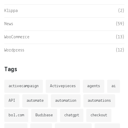
Klippa
(2)
News
(59)
WooCommerce
(13)
Wordpress
(12)
Tags
activecampaign
Activepieces
agents
ai
API
automate
automation
automations
bol.com
Budibase
chatgpt
checkout