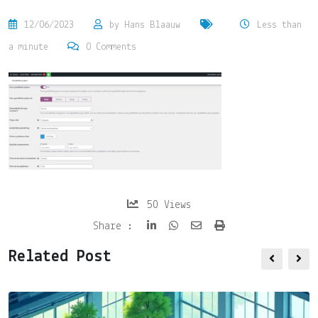
12/06/2023
by
Hans Blaauw
Less than
a minute
0
Comments
50
Views
Share
Print
Share :
via
Related Post
Email