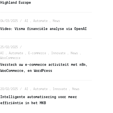
Highland Europe
04/03/2025
AI
,
Automate
,
News
Video: Visma financiële analyse via OpenAI
25/02/2025
AI
,
Automate
,
E-commerce
,
Innovate
,
News
,
WooCommerce
Versterk uw e-commerce activiteit met n8n,
WooCommerce, en WordPress
20/02/2025
AI
,
Automate
,
Innovate
,
News
Intelligente automatisering voor meer
efficiëntie in het MKB