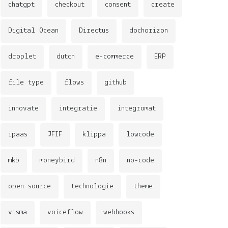
ooCommerce, en
MKB
chatgpt
checkout
consent
create
Digital Ocean
Directus
dochorizon
droplet
dutch
e-commerce
ERP
file type
flows
github
innovate
integratie
integromat
ipaas
JFIF
klippa
lowcode
mkb
moneybird
n8n
no-code
open source
technologie
theme
visma
voiceflow
webhooks