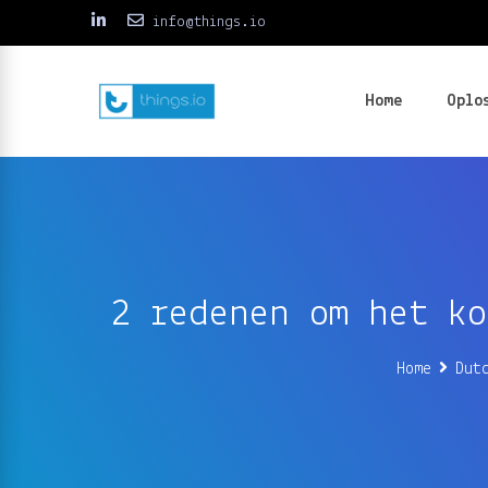
info@things.io
Home
Oplo
2 redenen om het ko
Home
Dut