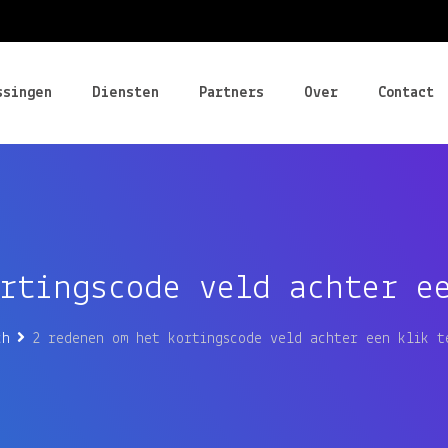
ssingen
Diensten
Partners
Over
Contact
rtingscode veld achter e
ch
2 redenen om het kortingscode veld achter een klik t