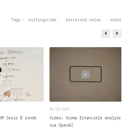
Tags :
kortingscode
,
perceived value
,
sales
04/03/2025
25
5M Serie B ronde
Video: Visma financiële analyse
V
via OpenAI
a