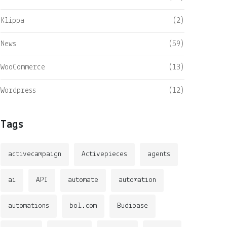
Klippa
(2)
News
(59)
WooCommerce
(13)
Wordpress
(12)
Tags
activecampaign
Activepieces
agents
ai
API
automate
automation
/02/2025
20/02/2025
ersterk uw e-commerce
Intelligente automatiseri
automations
bol.com
Budibase
ctiviteit met n8n,
voor meer efficiëntie in 