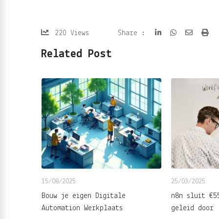
220
Views
Share :
Related Post
15/08/2025
25/03/2025
ering
Bouw je eigen Digitale
n8n sluit €5
in het
Automation Werkplaats
geleid door