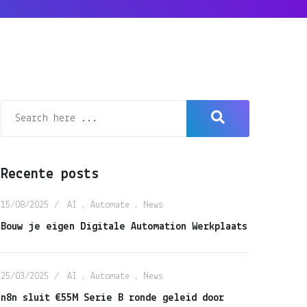
Recente posts
15/08/2025
AI
,
Automate
,
News
Bouw je eigen Digitale Automation Werkplaats
25/03/2025
AI
,
Automate
,
News
n8n sluit €55M Serie B ronde geleid door