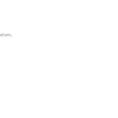
W
atsen.