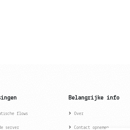
singen
Belangrijke info
atische flows
Over
de server
Contact opnemen