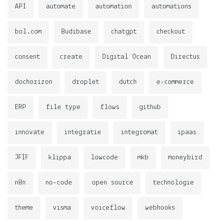
API
automate
automation
automations
bol.com
Budibase
chatgpt
checkout
consent
create
Digital Ocean
Directus
dochorizon
droplet
dutch
e-commerce
ERP
file type
flows
github
innovate
integratie
integromat
ipaas
JFIF
klippa
lowcode
mkb
moneybird
n8n
no-code
open source
technologie
theme
visma
voiceflow
webhooks