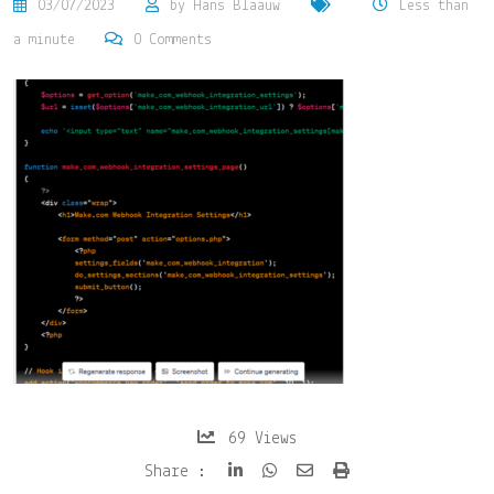
03/07/2023
by
Hans Blaauw
Less than
a minute
0
Comments
69
Views
Share
Print
Share :