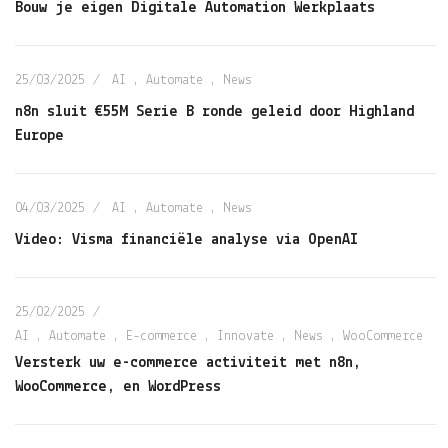
Bouw je eigen Digitale Automation Werkplaats
25/03/2025
AI
,
Automate
,
News
n8n sluit €55M Serie B ronde geleid door Highland
Europe
04/03/2025
AI
,
Automate
,
News
Video: Visma financiële analyse via OpenAI
25/02/2025
AI
,
Automate
,
E-commerce
,
Innovate
,
News
,
WooCommerce
Versterk uw e-commerce activiteit met n8n,
WooCommerce, en WordPress