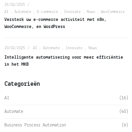
25/02/2025
AI
,
Automate
,
E-commerce
,
Innovate
,
News
,
WooCommerce
Versterk uw e-commerce activiteit met n8n,
WooCommerce, en WordPress
20/02/2025
AI
,
Automate
,
Innovate
,
News
Intelligente automatisering voor meer efficiëntie
in het MKB
Categorieën
AI
(16)
Automate
(40)
Business Process Automation
(6)