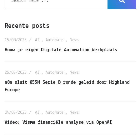
Recente posts
15/08/2025
AI
,
Automate
,
News
Bouw je eigen Digitale Automation Werkplaats
25/03/2025
AI
,
Automate
,
News
n8n sluit €55M Serie B ronde geleid door Highland
Europe
04/03/2025
AI
,
Automate
,
News
Video: Visma financiële analyse via OpenAI