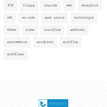
JFIF
klippa
lowcode
mkb
moneybird
n8n
no-code
open source
technologie
theme
visma
voiceflow
webhooks
woocommerce
wordpress
workflow
workflows