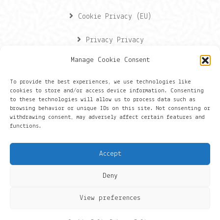
Cookie Privacy (EU)
Privacy Privacy
Manage Cookie Consent
Contactgegevens
To provide the best experiences, we use technologies like
cookies to store and/or access device information. Consenting
Onze gegevens
to these technologies will allow us to process data such as
browsing behavior or unique IDs on this site. Not consenting or
withdrawing consent, may adversely affect certain features and
Groningen
functions.
+316 430 44 656
Accept
hans@things.io
Deny
View preferences