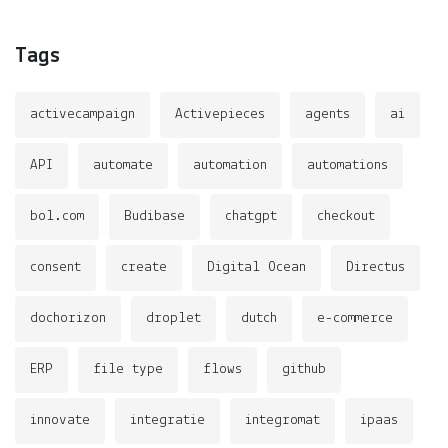
Tags
activecampaign
Activepieces
agents
ai
API
automate
automation
automations
bol.com
Budibase
chatgpt
checkout
consent
create
Digital Ocean
Directus
dochorizon
droplet
dutch
e-commerce
ERP
file type
flows
github
innovate
integratie
integromat
ipaas