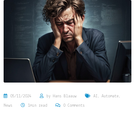
05/11/2024
by
Hans Blaauw
AI
,
Automate
,
News
1min read
0
Comments