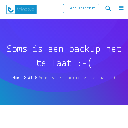
Kenniscentrum
Soms is een backup net
te laat :-(
Home
AI
Soms is een backup net te laat :-(