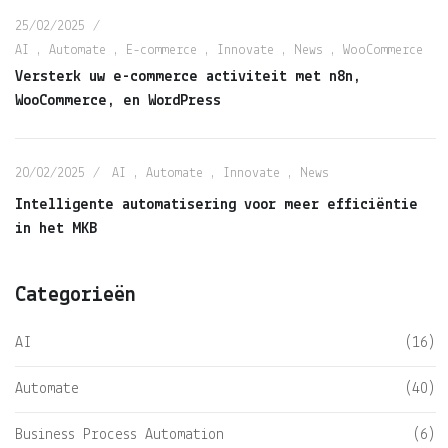
25/02/2025
AI
,
Automate
,
E-commerce
,
Innovate
,
News
,
WooCommerce
Versterk uw e-commerce activiteit met n8n,
WooCommerce, en WordPress
20/02/2025
AI
,
Automate
,
Innovate
,
News
Intelligente automatisering voor meer efficiëntie
in het MKB
Categorieën
AI
(16)
Automate
(40)
Business Process Automation
(6)