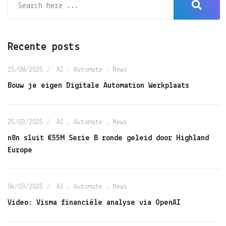
Recente posts
15/08/2025
AI
,
Automate
,
News
Bouw je eigen Digitale Automation Werkplaats
25/03/2025
AI
,
Automate
,
News
n8n sluit €55M Serie B ronde geleid door Highland
Europe
04/03/2025
AI
,
Automate
,
News
Video: Visma financiële analyse via OpenAI