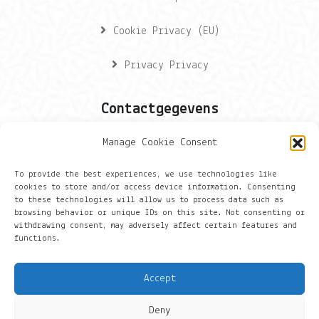
Cookie Privacy (EU)
Privacy Privacy
Contactgegevens
Manage Cookie Consent
Onze gegevens
To provide the best experiences, we use technologies like
Groningen
cookies to store and/or access device information. Consenting
to these technologies will allow us to process data such as
browsing behavior or unique IDs on this site. Not consenting or
+316 430 44 656
withdrawing consent, may adversely affect certain features and
functions.
hans@things.io
Accept
Deny