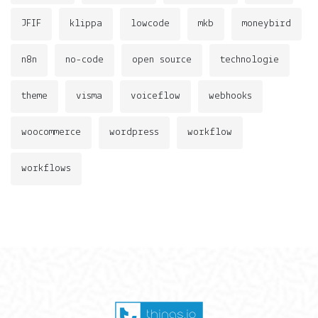
JFIF
klippa
lowcode
mkb
moneybird
n8n
no-code
open source
technologie
theme
visma
voiceflow
webhooks
woocommerce
wordpress
workflow
workflows