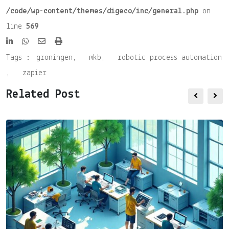
/code/wp-content/themes/digeco/inc/general.php
on
line
569
Share
Print
via
Tags :
groningen
,
mkb
,
robotic process automation
Email
,
zapier
Related Post