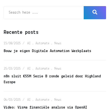
Recente posts
15/08/2025
AI
,
Automate
,
News
Bouw je eigen Digitale Automation Werkplaats
25/03/2025
AI
,
Automate
,
News
n8n sluit €55M Serie B ronde geleid door Highland
Europe
04/03/2025
AI
,
Automate
,
News
Video: Visma financiële analyse via OpenAI