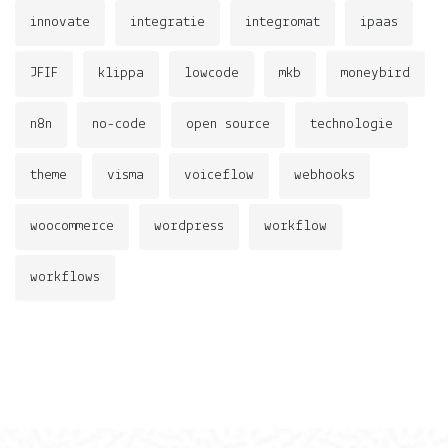
innovate
integratie
integromat
ipaas
JFIF
klippa
lowcode
mkb
moneybird
n8n
no-code
open source
technologie
theme
visma
voiceflow
webhooks
woocommerce
wordpress
workflow
workflows