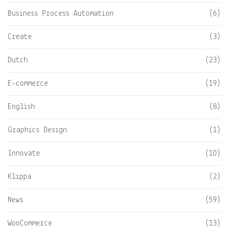
Business Process Automation
(6)
Create
(3)
Dutch
(23)
E-commerce
(19)
English
(8)
Graphics Design
(1)
Innovate
(10)
Klippa
(2)
News
(59)
WooCommerce
(13)