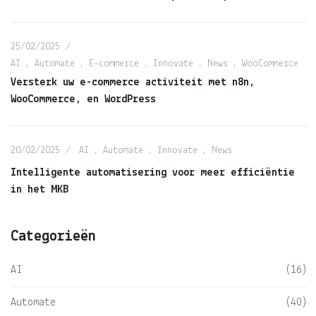
25/02/2025
AI
,
Automate
,
E-commerce
,
Innovate
,
News
,
WooCommerce
Versterk uw e-commerce activiteit met n8n,
WooCommerce, en WordPress
20/02/2025
AI
,
Automate
,
Innovate
,
News
Intelligente automatisering voor meer efficiëntie
in het MKB
Categorieën
AI
(16)
Automate
(40)