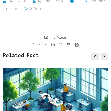
14/05/2020
by
Hans Blaauw
Less than
a minute
0
Comments
48
Views
Share
Print
Share :
via
Related Post
Email