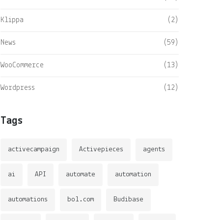
Klippa
(2)
News
(59)
WooCommerce
(13)
Wordpress
(12)
Tags
activecampaign
Activepieces
agents
ai
API
automate
automation
automations
bol.com
Budibase