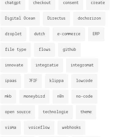
chatgpt
checkout
consent
create
Digital Ocean
Directus
dochorizon
droplet
dutch
e-commerce
ERP
file type
flows
github
innovate
integratie
integromat
ipaas
JFIF
klippa
lowcode
mkb
moneybird
n8n
no-code
open source
technologie
theme
visma
voiceflow
webhooks