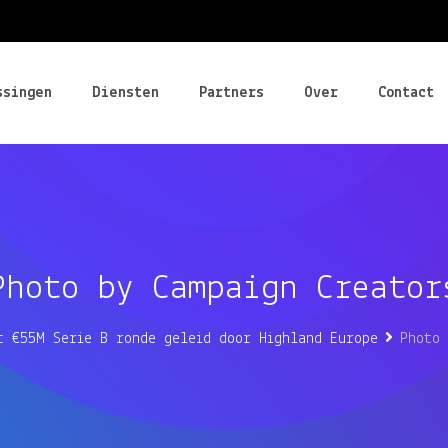
ssingen
Diensten
Partners
Over
Contact
Photo by Campaign Creator
t €55M Serie B ronde geleid door Highland Europe
Photo 