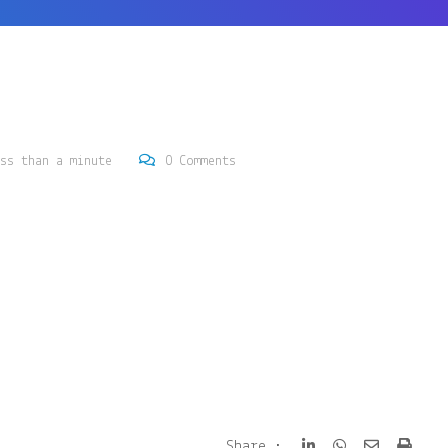
ss than a minute
0
Comments
Share
Print
Share :