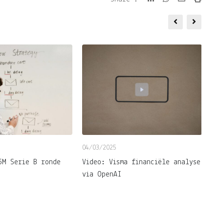
via
Email
04/03/2025
25
5M Serie B ronde
Video: Visma financiële analyse
V
via OpenAI
a
W