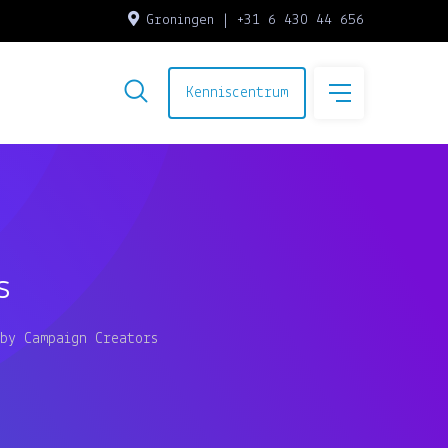
Groningen | +31 6 430 44 656
Kenniscentrum
s
by Campaign Creators