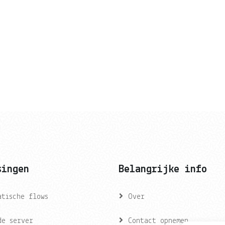
singen
Belangrijke info
atische flows
Over
de server
Contact opnemen