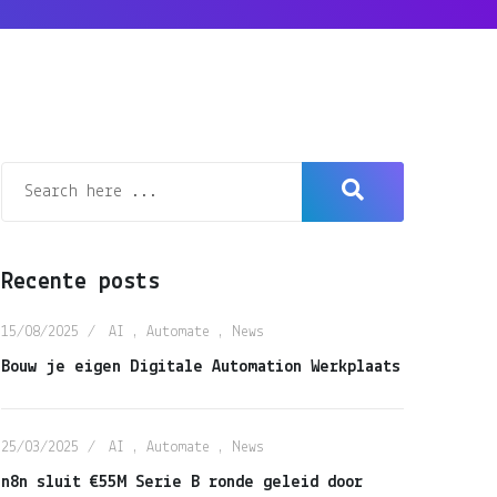
Recente posts
15/08/2025
AI
,
Automate
,
News
Bouw je eigen Digitale Automation Werkplaats
25/03/2025
AI
,
Automate
,
News
n8n sluit €55M Serie B ronde geleid door