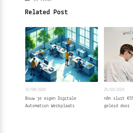
Related Post
15/08/2025
25/03/2025
ering
Bouw je eigen Digitale
n8n sluit €5
in het
Automation Werkplaats
geleid door