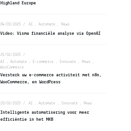
Highland Europe
04/03/2025
AI
,
Automate
,
News
Video: Visma financiële analyse via OpenAI
25/02/2025
AI
,
Automate
,
E-commerce
,
Innovate
,
News
,
WooCommerce
Versterk uw e-commerce activiteit met n8n,
WooCommerce, en WordPress
/02/2025
20/02/2025
ersterk uw e-commerce
Intelligente automatiseri
20/02/2025
AI
,
Automate
,
Innovate
,
News
ctiviteit met n8n,
voor meer efficiëntie in 
ooCommerce, en
MKB
Intelligente automatisering voor meer
efficiëntie in het MKB