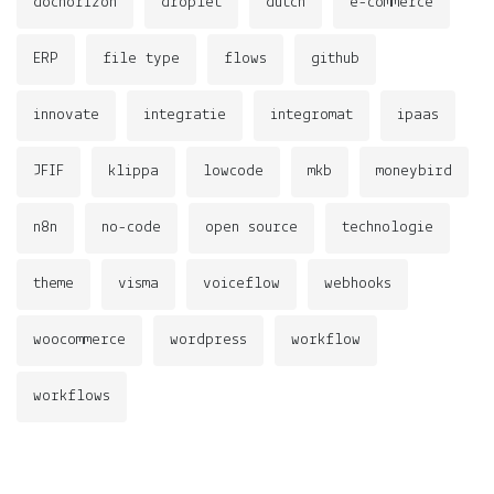
dochorizon
droplet
dutch
e-commerce
ERP
file type
flows
github
innovate
integratie
integromat
ipaas
JFIF
klippa
lowcode
mkb
moneybird
n8n
no-code
open source
technologie
theme
visma
voiceflow
webhooks
woocommerce
wordpress
workflow
workflows