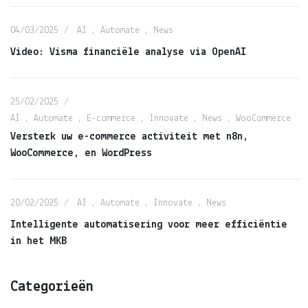
04/03/2025
AI
,
Automate
,
News
Video: Visma financiële analyse via OpenAI
25/02/2025
AI
,
Automate
,
E-commerce
,
Innovate
,
News
,
WooCommerce
Versterk uw e-commerce activiteit met n8n,
WooCommerce, en WordPress
20/02/2025
AI
,
Automate
,
Innovate
,
News
Intelligente automatisering voor meer efficiëntie
in het MKB
Categorieën