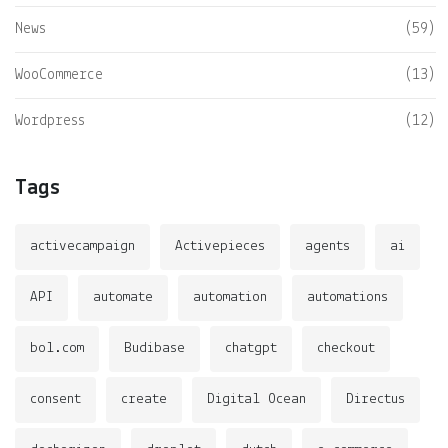
News
(59)
WooCommerce
(13)
Wordpress
(12)
Tags
activecampaign
Activepieces
agents
ai
API
automate
automation
automations
bol.com
Budibase
chatgpt
checkout
consent
create
Digital Ocean
Directus