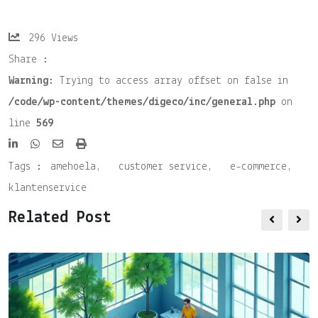
296
Views
Share :
Warning
: Trying to access array offset on false in
/code/wp-content/themes/digeco/inc/general.php
on
line
569
Share
Print
via
Tags :
amehoela
,
customer service
,
e-commerce
,
Email
klantenservice
Related Post