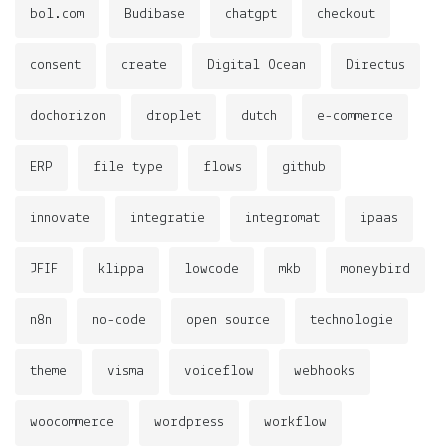
bol.com
Budibase
chatgpt
checkout
consent
create
Digital Ocean
Directus
dochorizon
droplet
dutch
e-commerce
ERP
file type
flows
github
innovate
integratie
integromat
ipaas
JFIF
klippa
lowcode
mkb
moneybird
n8n
no-code
open source
technologie
theme
visma
voiceflow
webhooks
woocommerce
wordpress
workflow