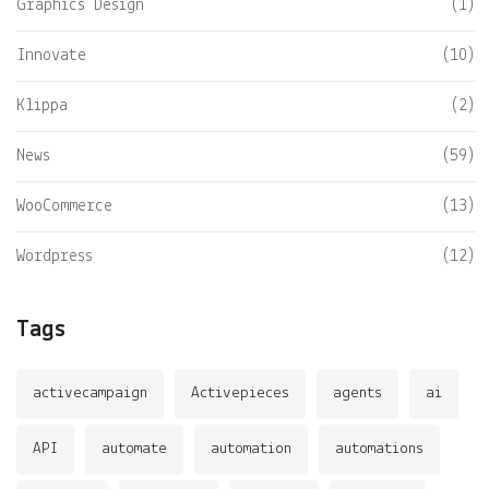
Graphics Design
(1)
Innovate
(10)
Klippa
(2)
News
(59)
WooCommerce
(13)
Wordpress
(12)
Tags
activecampaign
Activepieces
agents
ai
API
automate
automation
automations