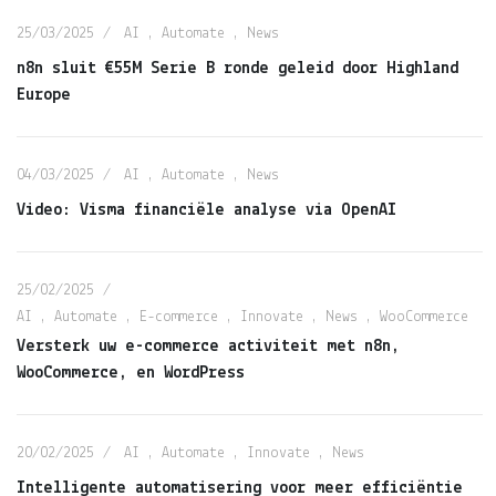
25/03/2025
AI
,
Automate
,
News
n8n sluit €55M Serie B ronde geleid door Highland
Europe
04/03/2025
AI
,
Automate
,
News
Video: Visma financiële analyse via OpenAI
25/02/2025
AI
,
Automate
,
E-commerce
,
Innovate
,
News
,
WooCommerce
Versterk uw e-commerce activiteit met n8n,
WooCommerce, en WordPress
20/02/2025
AI
,
Automate
,
Innovate
,
News
Intelligente automatisering voor meer efficiëntie