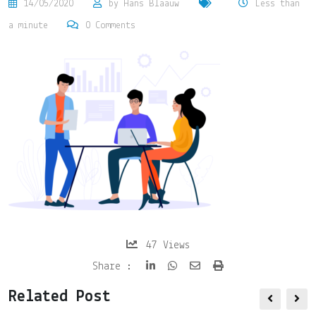
14/05/2020
by
Hans Blaauw
Less than
a minute
0
Comments
47
Views
Share
Print
Share :
via
Related Post
Email