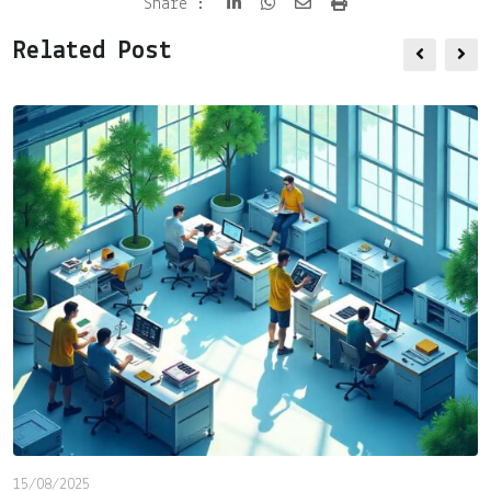
Share
Print
Share :
via
Related Post
Email
15/08/2025