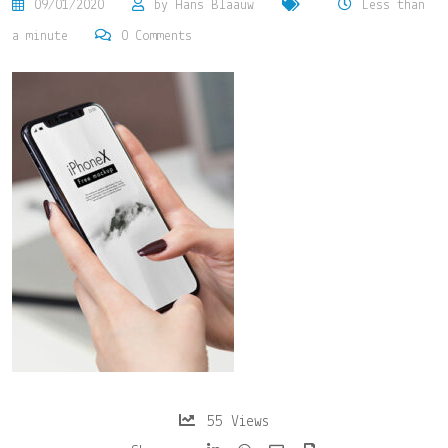
09/01/2020
by
Hans Blaauw
Less than
a minute
0
Comments
55
Views