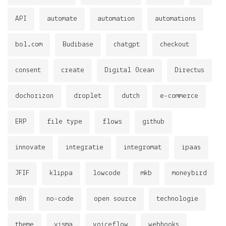
API
automate
automation
automations
bol.com
Budibase
chatgpt
checkout
consent
create
Digital Ocean
Directus
dochorizon
droplet
dutch
e-commerce
ERP
file type
flows
github
innovate
integratie
integromat
ipaas
JFIF
klippa
lowcode
mkb
moneybird
n8n
no-code
open source
technologie
theme
visma
voiceflow
webhooks