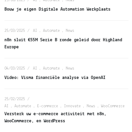
15/08/2025
AI
,
Automate
,
News
Bouw je eigen Digitale Automation Werkplaats
25/03/2025
AI
,
Automate
,
News
n8n sluit €55M Serie B ronde geleid door Highland
Europe
04/03/2025
AI
,
Automate
,
News
Video: Visma financiële analyse via OpenAI
25/02/2025
AI
,
Automate
,
E-commerce
,
Innovate
,
News
,
WooCommerce
Versterk uw e-commerce activiteit met n8n,
WooCommerce, en WordPress