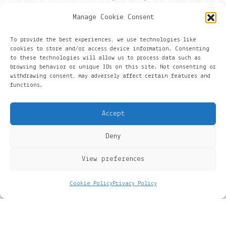
Manage Cookie Consent
Contactgegevens
To provide the best experiences, we use technologies like
cookies to store and/or access device information. Consenting
Onze gegevens
to these technologies will allow us to process data such as
browsing behavior or unique IDs on this site. Not consenting or
withdrawing consent, may adversely affect certain features and
Groningen
functions.
+316 430 44 656
Accept
hans@things.io
Deny
View preferences
Cookie Policy
Privacy Policy
© 2022 BlueNow. THINGS IO is een handelsnaam van
BlueNow.