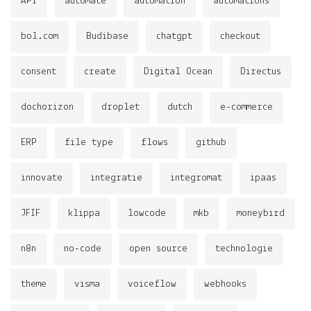
API
automate
automation
automations
bol.com
Budibase
chatgpt
checkout
consent
create
Digital Ocean
Directus
dochorizon
droplet
dutch
e-commerce
ERP
file type
flows
github
innovate
integratie
integromat
ipaas
JFIF
klippa
lowcode
mkb
moneybird
n8n
no-code
open source
technologie
theme
visma
voiceflow
webhooks