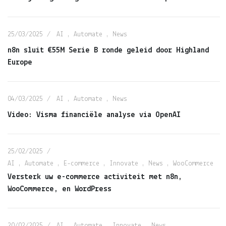
25/03/2025
AI
,
Automate
,
News
n8n sluit €55M Serie B ronde geleid door Highland
Europe
04/03/2025
AI
,
Automate
,
News
Video: Visma financiële analyse via OpenAI
25/02/2025
AI
,
Automate
,
E-commerce
,
Innovate
,
News
,
WooCommerce
Versterk uw e-commerce activiteit met n8n,
WooCommerce, en WordPress
20/02/2025
AI
,
Automate
,
Innovate
,
News