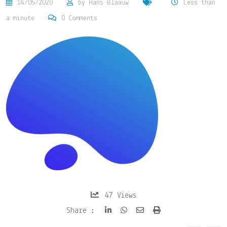
14/05/2020
by
Hans Blaauw
Less than
a minute
0
Comments
47
Views
Share
Print
Share :
via