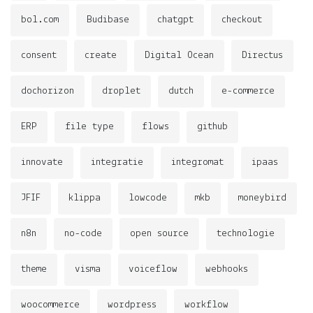
bol.com
Budibase
chatgpt
checkout
consent
create
Digital Ocean
Directus
dochorizon
droplet
dutch
e-commerce
ERP
file type
flows
github
innovate
integratie
integromat
ipaas
JFIF
klippa
lowcode
mkb
moneybird
n8n
no-code
open source
technologie
theme
visma
voiceflow
webhooks
woocommerce
wordpress
workflow