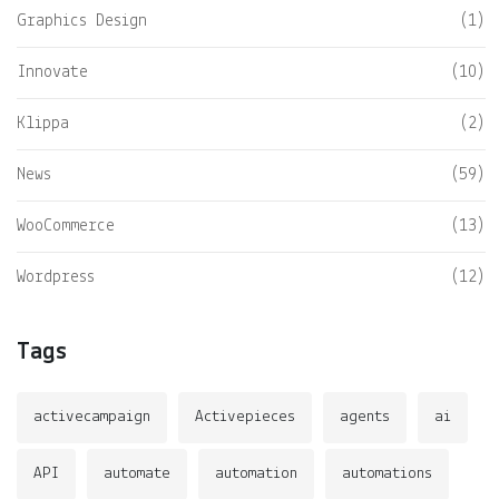
Graphics Design
(1)
Innovate
(10)
Klippa
(2)
News
(59)
WooCommerce
(13)
Wordpress
(12)
Tags
activecampaign
Activepieces
agents
ai
API
automate
automation
automations