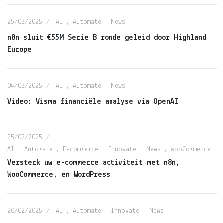
25/03/2025
AI
,
Automate
,
News
n8n sluit €55M Serie B ronde geleid door Highland
Europe
04/03/2025
AI
,
Automate
,
News
Video: Visma financiële analyse via OpenAI
25/02/2025
AI
,
Automate
,
E-commerce
,
Innovate
,
News
,
WooCommerce
Versterk uw e-commerce activiteit met n8n,
WooCommerce, en WordPress
20/02/2025
AI
,
Automate
,
Innovate
,
News