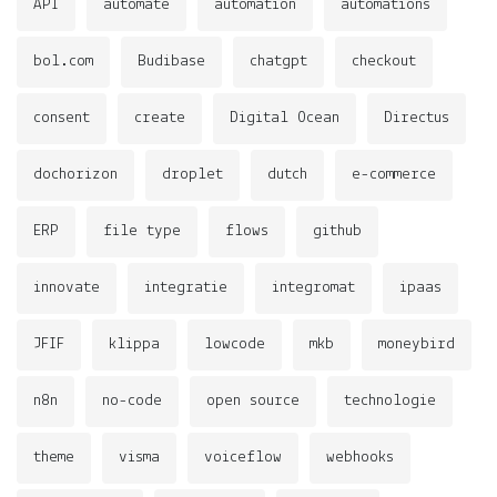
API
automate
automation
automations
bol.com
Budibase
chatgpt
checkout
consent
create
Digital Ocean
Directus
dochorizon
droplet
dutch
e-commerce
ERP
file type
flows
github
innovate
integratie
integromat
ipaas
JFIF
klippa
lowcode
mkb
moneybird
n8n
no-code
open source
technologie
theme
visma
voiceflow
webhooks