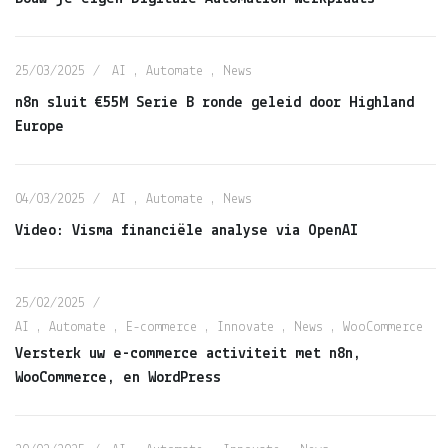
25/03/2025
AI
,
Automate
,
News
n8n sluit €55M Serie B ronde geleid door Highland
Europe
04/03/2025
AI
,
Automate
,
News
Video: Visma financiële analyse via OpenAI
25/02/2025
AI
,
Automate
,
E-commerce
,
Innovate
,
News
,
WooCommerce
Versterk uw e-commerce activiteit met n8n,
WooCommerce, en WordPress