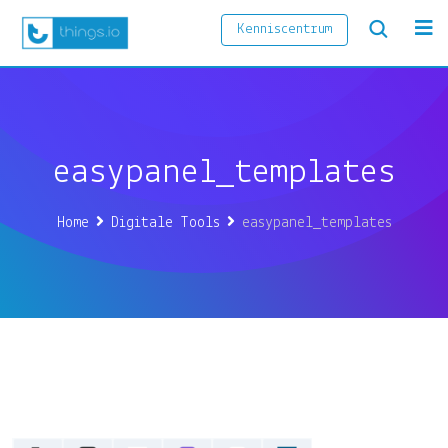
Skip
Kenniscentrum
to
content
easypanel_templates
Home
Digitale Tools
easypanel_templates