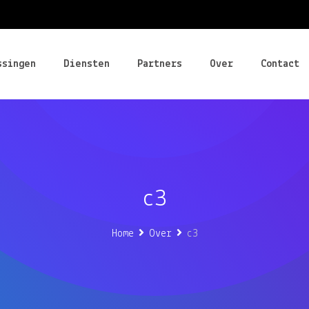
ssingen
Diensten
Partners
Over
Contact
c3
Home
Over
c3