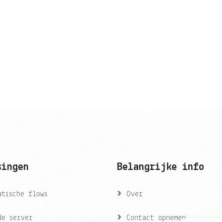
singen
Belangrijke info
atische flows
Over
de server
Contact opnemen