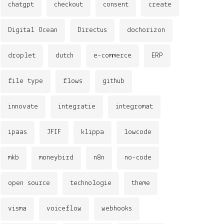
chatgpt
checkout
consent
create
Digital Ocean
Directus
dochorizon
droplet
dutch
e-commerce
ERP
file type
flows
github
innovate
integratie
integromat
ipaas
JFIF
klippa
lowcode
mkb
moneybird
n8n
no-code
open source
technologie
theme
visma
voiceflow
webhooks