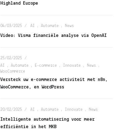
Highland Europe
04/03/2025
AI
,
Automate
,
News
Video: Visma financiële analyse via OpenAI
25/02/2025
AI
,
Automate
,
E-commerce
,
Innovate
,
News
,
WooCommerce
Versterk uw e-commerce activiteit met n8n,
WooCommerce, en WordPress
20/02/2025
AI
,
Automate
,
Innovate
,
News
Intelligente automatisering voor meer
efficiëntie in het MKB