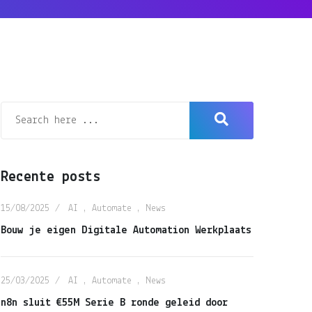
Recente posts
15/08/2025
AI
,
Automate
,
News
Bouw je eigen Digitale Automation Werkplaats
25/03/2025
AI
,
Automate
,
News
n8n sluit €55M Serie B ronde geleid door