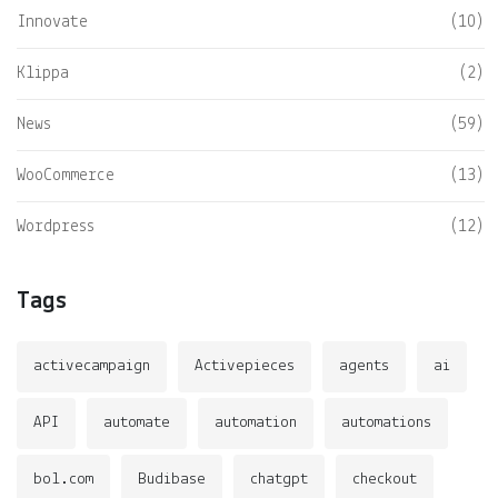
Innovate
(10)
Klippa
(2)
News
(59)
WooCommerce
(13)
Wordpress
(12)
Tags
activecampaign
Activepieces
agents
ai
API
automate
automation
automations
bol.com
Budibase
chatgpt
checkout