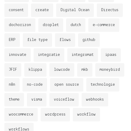
consent
create
Digital Ocean
Directus
dochorizon
droplet
dutch
e-commerce
ERP
file type
flows
github
innovate
integratie
integromat
ipaas
JFIF
klippa
lowcode
mkb
moneybird
n8n
no-code
open source
technologie
theme
visma
voiceflow
webhooks
woocommerce
wordpress
workflow
workflows