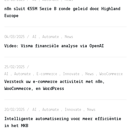
n8n sluit €55M Serie B ronde geleid door Highland
Europe
04/03/2025
AI
,
Automate
,
News
Video: Visma financiële analyse via OpenAI
25/02/2025
AI
,
Automate
,
E-commerce
,
Innovate
,
News
,
WooCommerce
Versterk uw e-commerce activiteit met n8n,
WooCommerce, en WordPress
20/02/2025
AI
,
Automate
,
Innovate
,
News
Intelligente automatisering voor meer efficiëntie
in het MKB