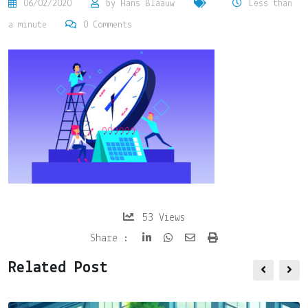
06/02/2020
by
Hans Blaauw
Less than
a minute
0
Comments
53
Views
Share
Print
Share :
via
Related Post
Email