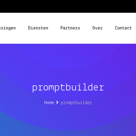
ssingen
Diensten
Partners
Over
Contact
promptbuilder
Home
promptbuilder