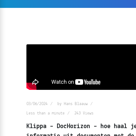
03/06/2024
by
Hans Blaauw
Less than a minute
243
Views
Klippa – DocHorizon – hoe haal j