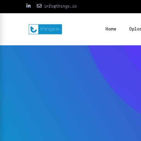
info@things.io
Home
Oplo