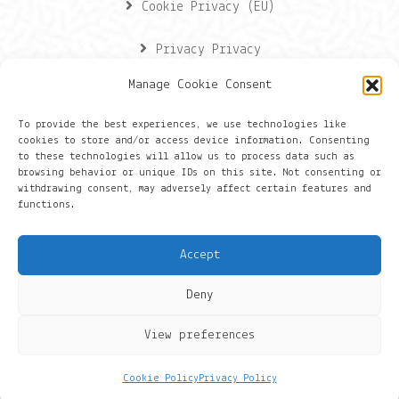
Cookie Privacy (EU)
Privacy Privacy
Manage Cookie Consent
Contactgegevens
To provide the best experiences, we use technologies like
cookies to store and/or access device information. Consenting
Onze gegevens
to these technologies will allow us to process data such as
browsing behavior or unique IDs on this site. Not consenting or
withdrawing consent, may adversely affect certain features and
Groningen
functions.
+316 430 44 656
Accept
hans@things.io
Deny
View preferences
Cookie Policy
Privacy Policy