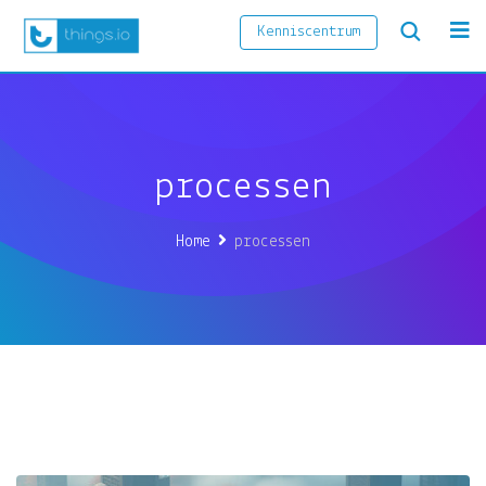
Kenniscentrum
processen
Home
processen