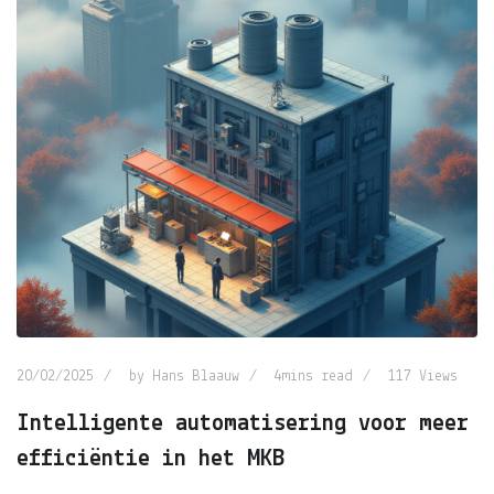
20/02/2025
by
Hans Blaauw
4mins read
117
Views
Intelligente automatisering voor meer
efficiëntie in het MKB