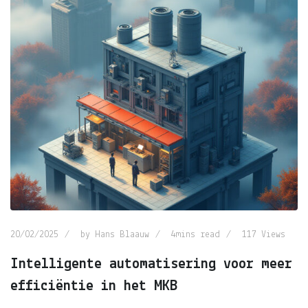
20/02/2025
by
Hans Blaauw
4mins read
117
Views
Intelligente automatisering voor meer
efficiëntie in het MKB