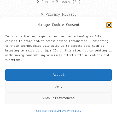
Cookie Privacy (EU)
Privacy Privacy
Manage Cookie Consent
Contactgegevens
To provide the best experiences, we use technologies like
cookies to store and/or access device information. Consenting
Onze gegevens
to these technologies will allow us to process data such as
browsing behavior or unique IDs on this site. Not consenting or
withdrawing consent, may adversely affect certain features and
Groningen
functions.
+316 430 44 656
Accept
hans@things.io
Deny
View preferences
Cookie Policy
Privacy Policy